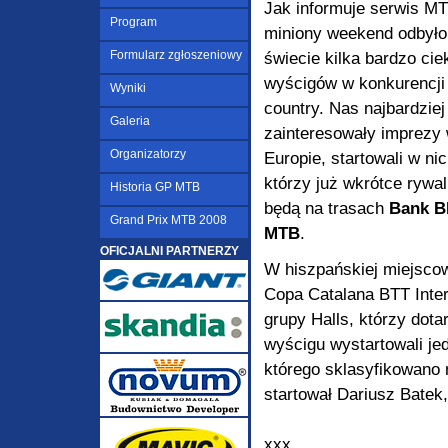
Jak informuje serwis 
Program
miniony weekend odbyło
Formularz zgłoszeniowy
świecie kilka bardzo ci
wyścigów w konkurencji
Wyniki
country. Nas najbardziej
Galeria
zainteresowały imprezy
Organizatorzy
Europie, startowali w ni
którzy już wkrótce rywa
Historia GP MTB
będą na trasach
Bank 
Grand Prix MTB 2008
MTB
.
OFICJALNI PARTNERZY
W hiszpańskiej miejscow
Copa Catalana BTT Intern
grupy Halls, którzy dot
wyścigu wystartowali jed
którego sklasyfikowano 
startował Dariusz Batek,
xxx