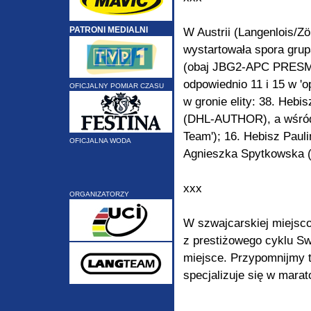
PATRONI MEDIALNI
W Austrii (Langenlois/Z
wystartowała spora grupa
(obaj JBG2-APC PRESMET),
odpowiednio 11 i 15 w 'o
OFICJALNY POMIAR CZASU
w gronie elity: 38. Hebi
(DHL-AUTHOR), a wśród 
Team'); 16. Hebisz Paul
OFICJALNA WODA
Agnieszka Spytkowska (
xxx
ORGANIZATORZY
W szwajcarskiej miejsc
z prestiżowego cyklu S
miejsce. Przypomnijmy 
specjalizuje się w mara